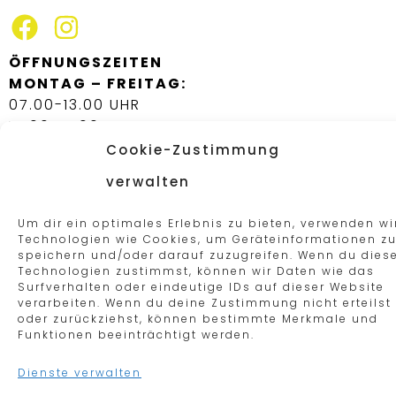
ÖFFNUNGSZEITEN
MONTAG – FREITAG:
07.00-13.00 UHR
14.00-17.00 UHR
Cookie-Zustimmung
IMPRESSUM
DATENSCHUTZ
verwalten
SOCIAL-MEDIA-DATENSCHUTZ
COOKIE-RICHTLINIEN
Um dir ein optimales Erlebnis zu bieten, verwenden wi
Technologien wie Cookies, um Geräteinformationen z
BARRIEREFREIHEIT
speichern und/oder darauf zuzugreifen. Wenn du dies
Technologien zustimmst, können wir Daten wie das
Surfverhalten oder eindeutige IDs auf dieser Website
verarbeiten. Wenn du deine Zustimmung nicht erteilst
oder zurückziehst, können bestimmte Merkmale und
Funktionen beeinträchtigt werden.
Dienste verwalten